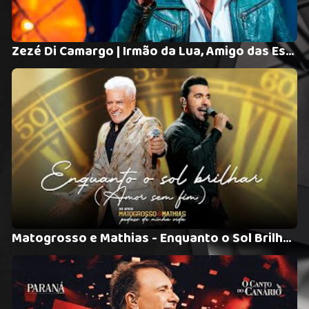
Zezé Di Camargo | Irmão da Lua, Amigo das Estrelas - Rústico - Essência (Videoclipe Oficial)
Matogrosso e Mathias - Enquanto o Sol Brilhar (Amor Sem Fim) - (DVD 50 Anos: Pedaço de Minha Vida)