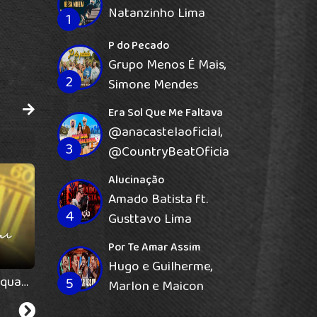
Natanzinho Lima
1
P do Pecado
Grupo Menos É Mais,
2
Simone Mendes
Era Sol Que Me Faltava
‪@anacastelaoficial‬,
3
‪@CountryBeatOficial‬
Alucinação
Amado Batista ft.
4
Gusttavo Lima
Por Te Amar Assim
Hugo e Guilherme,
Matogrosso e Mathias - Enquanto o Sol Brilhar (Amor Sem Fim) - (DVD 50 Anos: Pedaço de Minha Vida)
Leão Domado / Filho do Mato - Paraná | O Canto do Canário (Clipe Oficial)
5
Marlon e Maicon